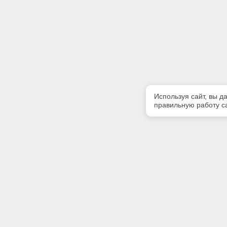
Используя сайт, вы д
правильную работу са
Полезная информация
Контакт
Контакты
Телефон
(812) 740
Мероприятия
E-mail:
Бесплатный доступ