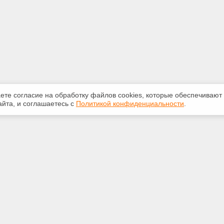
аете согласие на обработку файлов сооkiеs, которые обеспечивают
йта, и соглашаетесь с
Политикой конфиденциальности
.
ная информация
Сервисы
:
Специализированные онлайн-
издания
-78-79
Регулярная новостная рассылка