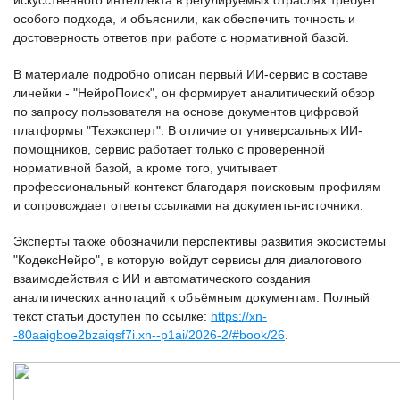
искусственного интеллекта в регулируемых отраслях требует
особого подхода, и объяснили, как обеспечить точность и
достоверность ответов при работе с нормативной базой.
В материале подробно описан первый ИИ-сервис в составе
линейки - "НейроПоиск", он формирует аналитический обзор
по запросу пользователя на основе документов цифровой
платформы "Техэксперт". В отличие от универсальных ИИ-
помощников, сервис работает только с проверенной
нормативной базой, а кроме того, учитывает
профессиональный контекст благодаря поисковым профилям
и сопровождает ответы ссылками на документы-источники.
Эксперты также обозначили перспективы развития экосистемы
"КодексНейро", в которую войдут сервисы для диалогового
взаимодействия с ИИ и автоматического создания
аналитических аннотаций к объёмным документам. Полный
текст статьи доступен по ссылке:
https://xn-
-80aaigboe2bzaiqsf7i.xn--p1ai/2026-2/#book/26
.