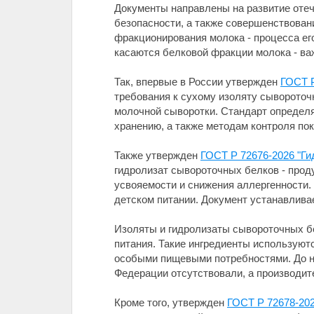
Документы направлены на развитие отеч
безопасности, а также совершенствован
фракционирования молока - процесса ег
касаются белковой фракции молока - в
Так, впервые в России утвержден
ГОСТ Р
требования к сухому изоляту сыворото
молочной сыворотки. Стандарт определяе
хранению, а также методам контроля пок
Также утвержден
ГОСТ Р 72676-2026 "Ги
гидролизат сывороточных белков - прод
усвояемости и снижения аллергенности.
детском питании. Документ устанавлива
Изоляты и гидролизаты сывороточных бе
питания. Такие ингредиенты используютс
особыми пищевыми потребностями. До н
Федерации отсутствовали, а производи
Кроме того, утвержден
ГОСТ Р 72678-20