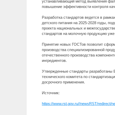
устанавливающий метод выявления фаль
повышение эффективности контроля каче
Разработка стандартов ведется в рамка
детского питания на 2025-2028 годы, по
проекта национальных и межгосударствен
стандартов на молочную продукцию уже 
Принятие новых ГОСТов позволит сформ
производства специализированной проду
отечественного производства компонент
ингредиентов.
Утвержденные стандарты разработаны 
технического комитета по стандартизаци
досрочного применения.
Источник:
https://www.rst.gov.ru//newsRST/redirect/n