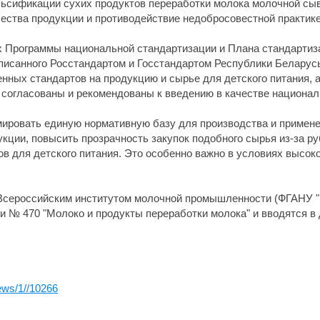
сификации сухих продуктов переработки молока молочной сыв
ства продукции и противодействие недобросовестной практике
х Программы национальной стандартизации и Плана стандартиз
дписанного Росстандартом и Госстандартом Республики Беларус
ных стандартов на продукцию и сырье для детского питания, а
согласованы и рекомендованы к введению в качестве национал
ировать единую нормативную базу для производства и примене
кции, повысить прозрачность закупок подобного сырья из-за ру
ов для детского питания. Это особенно важно в условиях высок
Всероссийским институтом молочной промышленности (ФГАНУ "
и № 470 "Молоко и продукты переработки молока" и вводятся в 
ews/1//10266