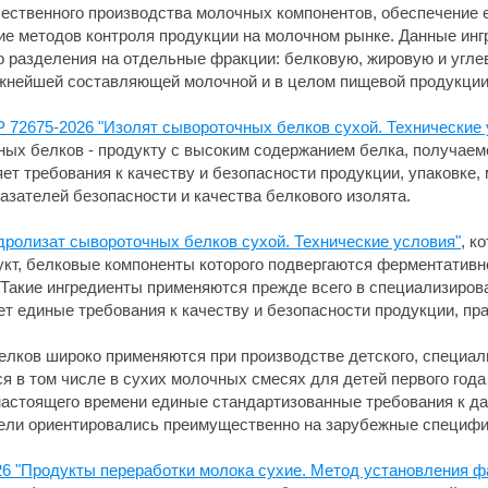
ественного производства молочных компонентов, обеспечение е
ие методов контроля продукции на молочном рынке. Данные инг
о разделения на отдельные фракции: белковую, жировую и угл
ажнейшей составляющей молочной и в целом пищевой продукции
 72675-2026 "Изолят сывороточных белков сухой. Технические 
чных белков - продукту с высоким содержанием белка, получа
т требования к качеству и безопасности продукции, упаковке,
азателей безопасности и качества белкового изолята.
дролизат сывороточных белков сухой. Технические условия"
, к
укт, белковые компоненты которого подвергаются ферментатив
 Такие ингредиенты применяются прежде всего в специализиро
ет единые требования к качеству и безопасности продукции, пр
лков широко применяются при производстве детского, специал
я в том числе в сухих молочных смесях для детей первого года 
астоящего времени единые стандартизованные требования к да
тели ориентировались преимущественно на зарубежные специфи
26 "Продукты переработки молока сухие. Метод установления 