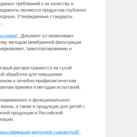
диных требований к их качеству и
редиенты являются продуктом глубокого
еводную. Утвержденные стандарты
.
условия".
Документ устанавливает
емому методом мембранной фильтрации
 маркировке, транспортированию и
оторый распространяется на сухой
ной обработке для повышения
ванном и лечебно-профилактическом
авилам приемки и методам испытаний.
изированного и функционального
жизни, а также в продукции для детей с
нной продукции в Российской
кации.
фальсификации молочной сывороткой"
,