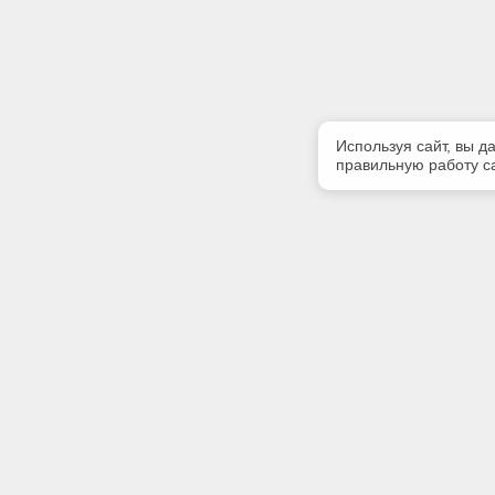
Используя сайт, вы д
правильную работу са
Полезная информация
Контакт
Контакты
Телефон
(812) 740
Мероприятия
E-mail:
Бесплатный доступ
service@
Адрес: