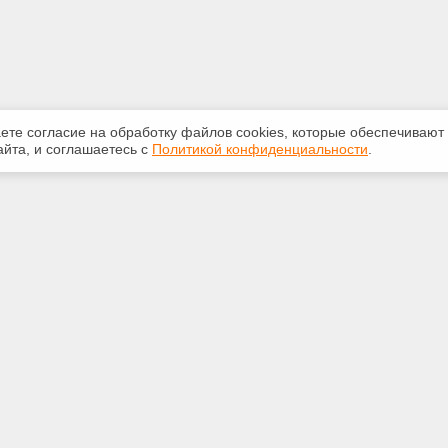
аете согласие на обработку файлов сооkiеs, которые обеспечивают
йта, и соглашаетесь с
Политикой конфиденциальности
.
ная информация
Сервисы
:
Специализированные онлайн-
издания
-78-79
Регулярная новостная рассылка
kodeks.ru
Служба поддержки пользователей
«Кодекс» и «Техэксперт»