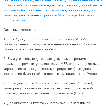
собственниками водных объектов и водопользователями учета
объема забора (изъятия) водных ресурсов из водных объектов
и объема сброса сточных, в том числе дренажных, вод, их
качества
, утвержденный
приказом Минприроды России от
09.11.2020 № 903
.
Основные изменения:
1. Новый документ не распространяется на учёт забора
(изъятия) водных ресурсов из подземных водных объектов.
Ранее такого исключения не было.
2. Если учёт воды ведётся расходомерами в режиме
реального времени, управляемыми MES-системой (система
управления производственными процессами), ежедневное
заполнение бумажных/электронных журналов не требуется.
3. Периодичность отбора и анализа проб для объектов I, II, III
категорий устанавливается в соответствии с программой
производственного экологического контроля (ПЭК).
4. Для объектов III категории, оказывающих негативное