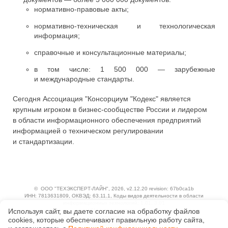
нормативно-правовые акты;
нормативно-техническая и технологическая
информация;
справочные и консультационные материалы;
в том числе: 1 500 000 — зарубежные
и международные стандарты.
Сегодня Ассоциация "Консорциум "Кодекс" является
крупным игроком в бизнес-сообществе России и лидером
в области информационного обеспечения предприятий
информацией о техническом регулировании
и стандартизации.
©
ООО "ТЕХЭКСПЕРТ-ЛАЙН"
, 2026, v2.12.20 revision: 67b0ca1b
ИНН: 7813631809, ОКВЭД: 63.11.1, Коды видов деятельности в области
информационных технологий: 1.01, 3.01
Используя сайт, вы даете согласие на обработку файлов
Ценовая политика
Технологии
сооkiеs, которые обеспечивают правильную работу сайта,